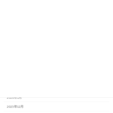
よもやま話
外壁塗装の工程
屋根葺き替えの工程
月別アーカイブ
2026年8月
2026年7月
2026年6月
2026年5月
2026年4月
2026年2月
2026年1月
2025年12月