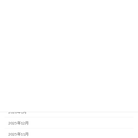
外壁塗装の工程
屋根葺き替えの工程
月別アーカイブ
2026年7月
2026年6月
2026年5月
2026年4月
2026年3月
2026年2月
2026年1月
2025年12月
2025年11月